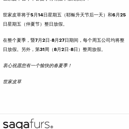
世家皮草将于
5
月
14
日星期五（耶稣升天节后一天）和
6
月
25
日星期五（仲夏节）整日放假。
在整个夏季，暨
7
月
2
日-
8
月
27
日期间，每个周五公司均将整
日放假。另外，第
31
周（
8
月
2
日-
8
日）整周放假。
衷心祝愿您有一个愉快的春夏季！
世家皮草