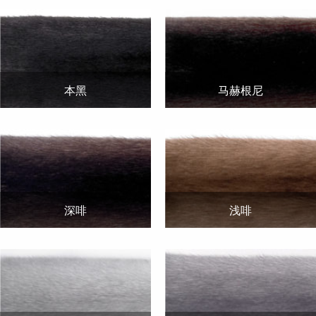
本黑
马赫根尼
深啡
浅啡