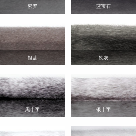
紫罗
蓝宝石
银蓝
铁灰
黑十字
银十字