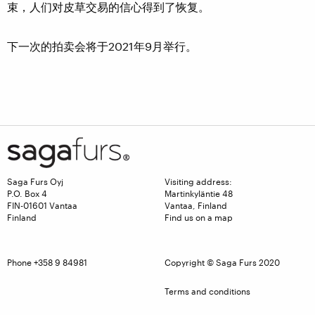
束，人们对皮草交易的信心得到了恢复。
下一次的拍卖会将于2021年9月举行。
Saga Furs Oyj
Visiting address:
P.O. Box 4
Martinkyläntie 48
FIN-01601 Vantaa
Vantaa, Finland
Finland
Find us on a map
Phone +358 9 84981
Copyright © Saga Furs 2020
Terms and conditions