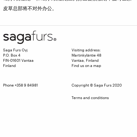
皮草总部将不对外办公。
Saga Furs Oyj
Visiting address:
P.O. Box 4
Martinkyläntie 48
FIN-01601 Vantaa
Vantaa, Finland
Finland
Find us on a map
Phone +358 9 84981
Copyright © Saga Furs 2020
Terms and conditions