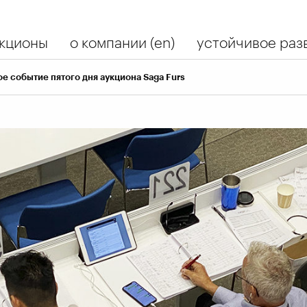
кционы
о компании (en)
устойчивое разв
е событие пятого дня аукциона Saga Furs