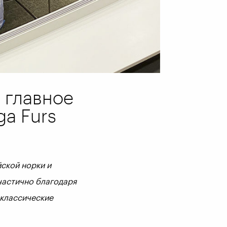
 главное
ga Furs
ской норки и
частично благодаря
 классические