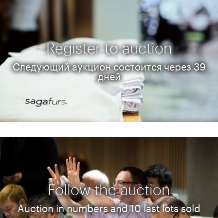
Register to auction
Следующий аукцион состоится через 39
дней
Follow the auction
Auction in numbers and 10 last lots sold