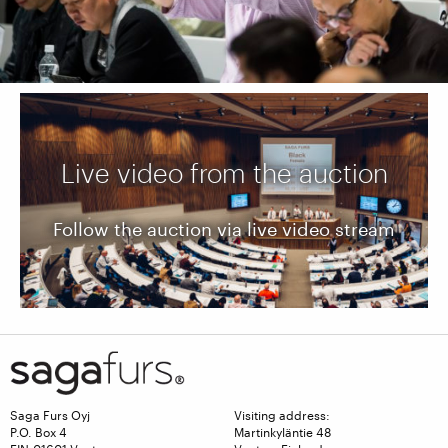
Live video from the auction
Follow the auction via live video stream
Saga Furs Oyj
Visiting address:
P.O. Box 4
Martinkyläntie 48