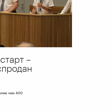
старт –
спродан
более чем 400