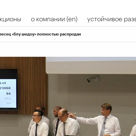
кционы
о компании (en)
устойчивое разв
 песец «блу шедоу» полностью распродан