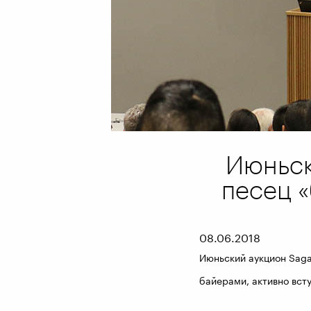
Июньск
песец 
08.06.2018
Июньский аукцион
Sag
байерами, активно вст