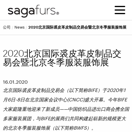
公司
news
2020北京国际裘皮革皮制品交易会暨北京冬季服装服饰展
2020北京国际裘皮革皮制品交
易会暨北京冬季服装服饰展
16.01.2020
北京国际裘皮革皮制品交易会（以下简称
BIFE
）于
2020
年
1
月
6
日
-8
日在北京国家会议中心
(CNCC)
盛大开幕。今年
BIFE
大家庭隆重地迎来了新成员
——
中国纺织品进出口商会携全国
多家服装展团，与
BIFE
的展商们共同构建起崭新的规模更大
的北京冬季服装服饰展（以下简称
BWFS
）。