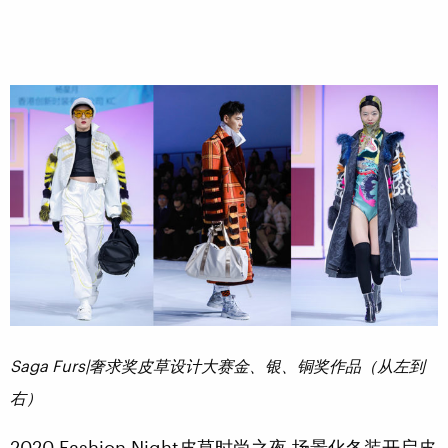
S
aga
Furs|
奢求奖皮草设计大赛金、银、铜奖作品（从左到
右）
2020 Fashion Night皮草时尚之夜 场景化冬装开启皮