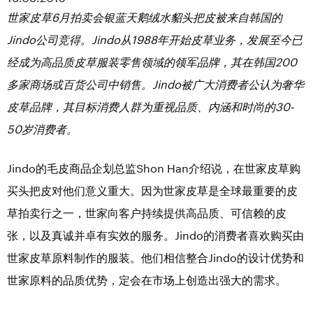
世家皮草
6
月拍卖会银蓝天鹅绒水貂头把皮被来自韩国的
Jindo
公司竞得。
Jindo
从
1988
年开始皮草业务，发展至今已
经成为高品质皮草服装零售领域的领军品牌，其在韩国
200
多家商场或百货公司中销售。
Jindo
被广大消费者公认为奢华
皮草品牌，其目标消费人群为重视品质、内涵和时尚的
30-
50
岁消费者。
Jindo的毛皮商品企划总监Shon Han介绍说，在世家皮草购
买头把皮对他们意义重大。因为世家皮草是全球最重要的皮
草拍卖行之一，世家向客户持续提供高品质、可信赖的皮
张，以及真诚并卓有实效的服务。Jindo的消费者喜欢购买由
世家皮草原料制作的服装。他们相信整合Jindo的设计优势和
世家原料的品质优势，定会在市场上创造出强大的需求。