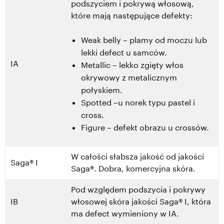
podszyciem i pokrywą włosową,
które mają następujące defekty:
Weak belly – plamy od moczu lub
lekki defect u samców.
IA
Metallic – lekko zgięty włos
okrywowy z metalicznym
połyskiem.
Spotted –u norek typu pastel i
cross.
Figure – defekt obrazu u crossów.
W całości słabsza jakość od jakości
Saga® I
Saga®. Dobra, komercyjna skóra.
Pod względem podszycia i pokrywy
IB
włosowej skóra jakości Saga® I, która
ma defect wymieniony w IA.