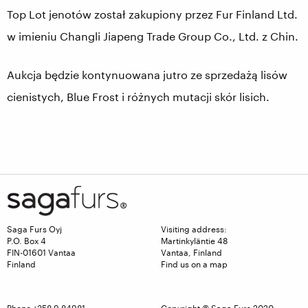
Top Lot jenotów został zakupiony przez Fur Finland Ltd.
w imieniu Changli Jiapeng Trade Group Co., Ltd. z Chin.
Aukcja będzie kontynuowana jutro ze sprzedażą lisów
cienistych, Blue Frost i różnych mutacji skór lisich.
Saga Furs Oyj
Visiting address:
P.O. Box 4
Martinkyläntie 48
FIN-01601 Vantaa
Vantaa, Finland
Finland
Find us on a map
Phone +358 9 84981
Copyright © Saga Furs 2020