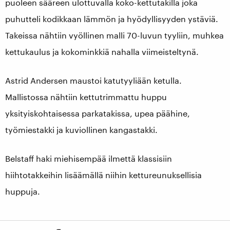
puoleen sääreen ulottuvalla koko-kettutakilla joka
puhutteli kodikkaan lämmön ja hyödyllisyyden ystäviä.
Takeissa nähtiin vyöllinen malli 70-luvun tyyliin, muhkea
kettukaulus ja kokominkkiä nahalla viimeisteltynä.
Astrid Andersen maustoi katutyyliään ketulla.
Mallistossa nähtiin kettutrimmattu huppu
yksityiskohtaisessa parkatakissa, upea päähine,
työmiestakki ja kuviollinen kangastakki.
Belstaff haki miehisempää ilmettä klassisiin
hiihtotakkeihin lisäämällä niihin kettureunuksellisia
huppuja.