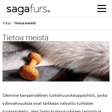
Yritys
Tietoa meistä
Tietoa meistä
Olemme kansainvälinen turkishuutokauppayhtiö, jonka
ydinvahvuuksia ovat tarkkaan valvottu turkisten
tuotantoketju, alan laajin huipputurkisten tarjonta ja