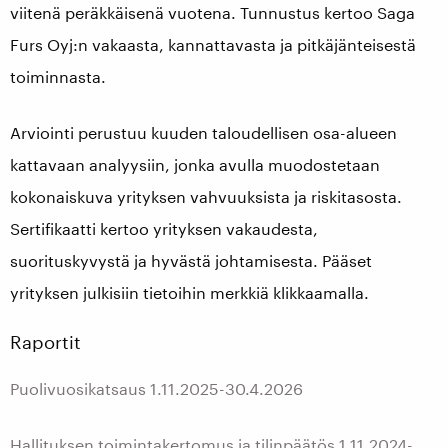
viitenä peräkkäisenä vuotena. Tunnustus kertoo Saga
Furs Oyj:n vakaasta, kannattavasta ja pitkäjänteisestä
toiminnasta.
Arviointi perustuu kuuden taloudellisen osa-alueen
kattavaan analyysiin, jonka avulla muodostetaan
kokonaiskuva yrityksen vahvuuksista ja riskitasosta.
Sertifikaatti kertoo yrityksen vakaudesta,
suorituskyvystä ja hyvästä johtamisesta. Pääset
yrityksen julkisiin tietoihin merkkiä klikkaamalla.
Raportit
Puolivuosikatsaus 1.11.2025-30.4.2026
Hallituksen toimintakertomus ja tilinpäätös 1.11.2024-