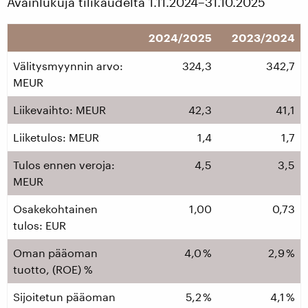
Avainlukuja tilikaudelta 1.11.2024–31.10.2025
2024/2025
2023/2024
Välitysmyynnin arvo:
324,3
342,7
MEUR
Liikevaihto: MEUR
42,3
41,1
Liiketulos: MEUR
1,4
1,7
Tulos ennen veroja:
4,5
3,5
MEUR
Osakekohtainen
1,00
0,73
tulos: EUR
Oman pääoman
4,0 %
2,9 %
tuotto, (ROE) %
Sijoitetun pääoman
5,2 %
4,1 %