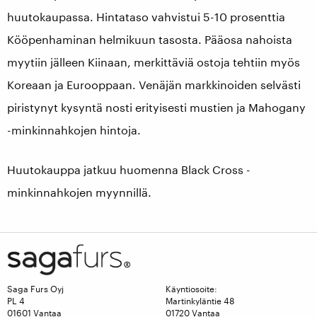
huutokaupassa. Hintataso vahvistui 5-10 prosenttia
Kööpenhaminan helmikuun tasosta. Pääosa nahoista
myytiin jälleen Kiinaan, merkittäviä ostoja tehtiin myös
Koreaan ja Eurooppaan. Venäjän markkinoiden selvästi
piristynyt kysyntä nosti erityisesti mustien ja Mahogany
-minkinnahkojen hintoja.
Huutokauppa jatkuu huomenna Black Cross -
minkinnahkojen myynnillä.
Saga Furs Oyj
Käyntiosoite:
PL 4
Martinkyläntie 48
01601 Vantaa
01720 Vantaa