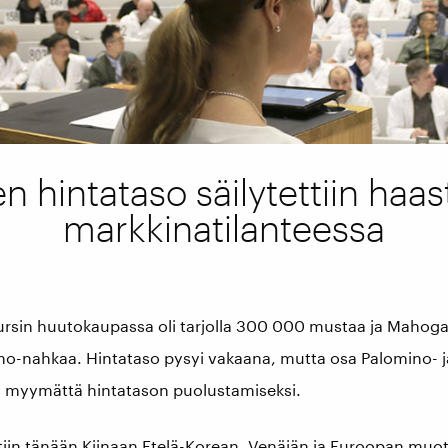
n hintataso säilytettiin haa
markkinatilanteessa
Fursin huutokaupassa oli tarjolla 300 000 mustaa ja Maho
o-nahkaa. Hintataso pysyi vakaana, mutta osa Palomino- j
in myymättä hintatason puolustamiseksi.
iin tänään Kiinaan Etelä-Korean, Venäjän ja Euroopan muot