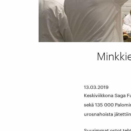
Minkkie
13.03.2019
Keskiviikkona Saga 
sekä 135 000 Palomin
urosnahoista jätetti
Suurimmat ostot teht