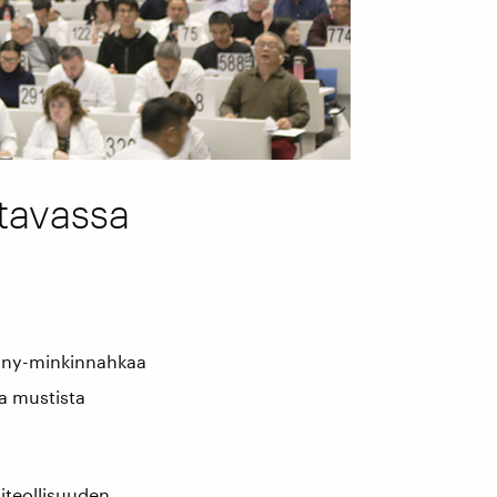
stavassa
gany-minkinnahkaa
a mustista
iteollisuuden