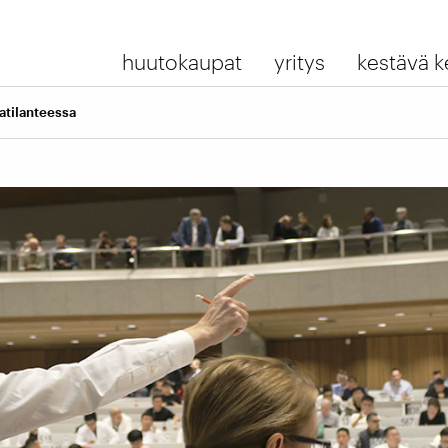
huutokaupat
yritys
kestävä k
atilanteessa