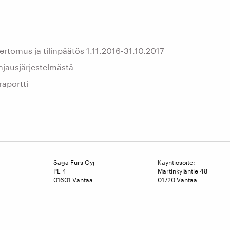
ertomus ja tilinpäätös 1.11.2016-31.10.2017
ohjausjärjestelmästä
raportti
Saga Furs Oyj
Käyntiosoite:
PL 4
Martinkyläntie 48
01601 Vantaa
01720 Vantaa