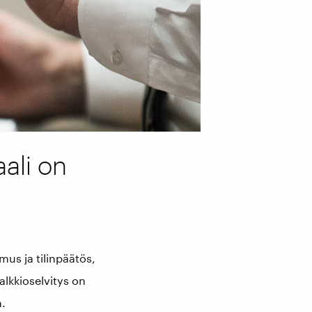
aali on
mus ja tilinpäätös,
alkkioselvitys on
n.