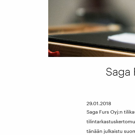
Saga F
29.01.2018
Saga Furs Oyj:n tilik
tilintarkastuskertomus
tänään julkaistu suom