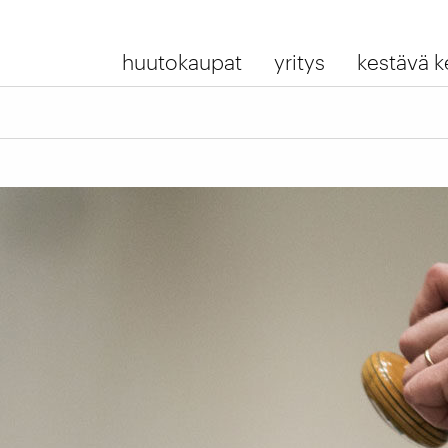
huutokaupat
yritys
kestävä k