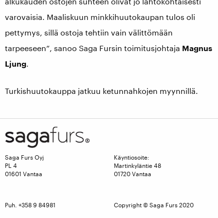
alkukauden ostojen suhteen olivat jo lähtökohtaisesti
varovaisia. Maaliskuun minkkihuutokaupan tulos oli
pettymys, sillä ostoja tehtiin vain välittömään
tarpeeseen”, sanoo Saga Fursin toimitusjohtaja
Magnus
Ljung
.
Turkishuutokauppa jatkuu ketunnahkojen myynnillä.
Saga Furs Oyj
Käyntiosoite:
PL 4
Martinkyläntie 48
01601 Vantaa
01720 Vantaa
Puh. +358 9 84981
Copyright © Saga Furs 2020