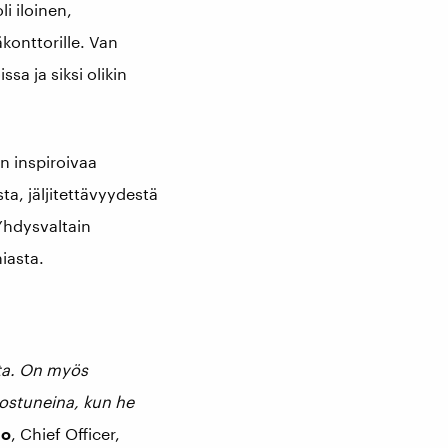
i iloinen,
onttorille. Van
a ja siksi olikin
n inspiroivaa
a, jäljitettävyydestä
hdysvaltain
asta.
sta. On myös
nostuneina, kun he
mo
, Chief Officer,