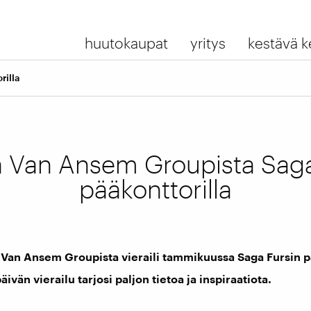
huutokaupat
yritys
kestävä k
rilla
ta Van Ansem Groupista Saga
pääkonttorilla
a Van Ansem Groupista vieraili tammikuussa Saga Fursin p
än vierailu tarjosi paljon tietoa ja inspiraatiota.