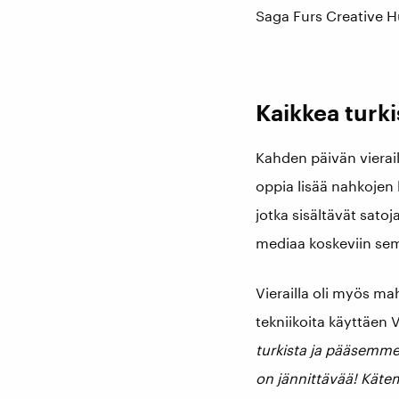
Saga Furs Creative H
Kaikkea turki
Kahden päivän vierail
oppia lisää nahkojen 
jotka sisältävät satoj
mediaa koskeviin semi
Vierailla oli myös ma
tekniikoita käyttäen 
turkista ja pääsemme
on jännittävää! Käte