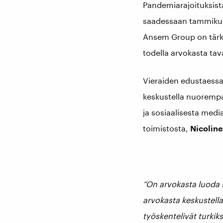
Pandemiarajoituksista
saadessaan tammikuun
Ansem Group on tärke
todella arvokasta tava
Vieraiden edustaessa
keskustella nuorempaa
ja sosiaalisesta medi
toimistosta,
Nicoline
”On arvokasta luoda s
arvokasta keskustella
työskentelivät turkik