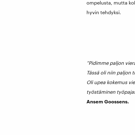
ompelusta, mutta koke
hyvin tehdyksi.
”Pidimme paljon viera
Tässä oli niin paljo
Oli upea kokemus vier
työstäminen työpajass
Ansem Goossens
.