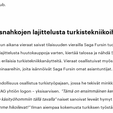
ub.
snahkojen lajittelusta turkistekniikoi
un aikana vieraat saivat tilaisuuden vierailla Saga Fursin tu
lajittelusta huutokauppoja varten, kiertää talossa ja nähdä S
a erilaisia turkistekniikkanäytteitä. Vieraat osallistuivat myös
naareihin, joita isännöivät Saga Fursin omat asiantuntijat.
hdollisuus osallistua turkistyöpajaan, jossa he tekivät minkk
VAG yhtiön logon – yksisarvisen.
”Tämä on ensimmäinen ker
 käsityöhommiin tällä tavalla”
naiset sanoivat leveät hymyt
mme hikoilevat!”
Ilman aiempaa kokemusta turkiksen työstä