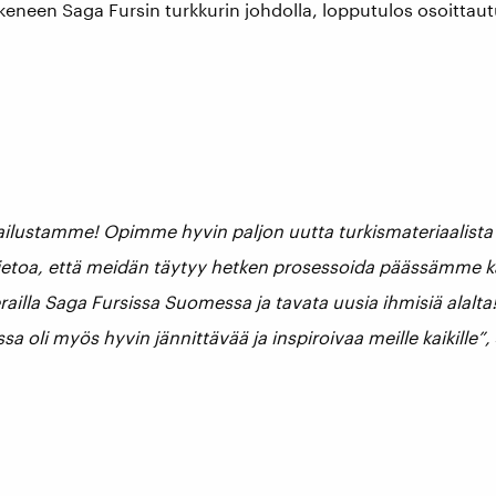
neen Saga Fursin turkkurin johdolla, lopputulos osoittautui
ilustamme! Opimme hyvin paljon uutta turkismateriaalista ja
n tietoa, että meidän täytyy hetken prosessoida päässämm
ailla Saga Fursissa Suomessa ja tavata uusia ihmisiä alalta
a oli myös hyvin jännittävää ja inspiroivaa meille kaikille”,