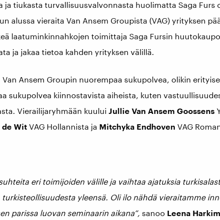
 ja tiukasta turvallisuusvalvonnasta huolimatta Saga Furs ol
 alussa vieraita Van Ansem Groupista (VAG) yrityksen pääk
ä laatuminkinnahkojen toimittaja Saga Fursin huutokaupoiss
ta ja jakaa tietoa kahden yrityksen välillä.
 Van Ansem Groupin nuorempaa sukupolvea, olikin erityise
 sukupolvea kiinnostavista aiheista, kuten vastuullisuudest
asta. Vierailijaryhmään kuului
Jullie Van Ansem Goossens
Y
 de Wit
VAG Hollannista ja
Mitchyka Endhoven
VAG Romani
uhteita eri toimijoiden välille ja vaihtaa ajatuksia turkisala
 turkisteollisuudesta yleensä. Oli ilo nähdä vieraitamme in
sen parissa luovan seminaarin aikana”,
sanoo
Leena Harki