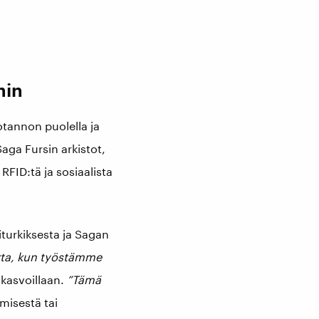
hin
otannon puolella ja
aga Fursin arkistot,
 RFID:tä ja sosiaalista
iturkiksesta ja Sagan
ta, kun työstämme
 kasvoillaan.
”Tämä
misestä tai