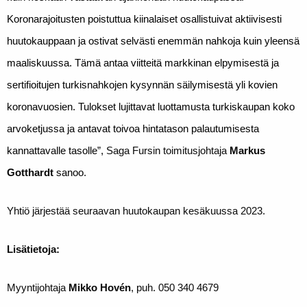
Koronarajoitusten poistuttua kiinalaiset osallistuivat aktiivisesti
huutokauppaan ja ostivat selvästi enemmän nahkoja kuin yleensä
maaliskuussa. Tämä antaa viitteitä markkinan elpymisestä ja
sertifioitujen turkisnahkojen kysynnän säilymisestä yli kovien
koronavuosien. Tulokset lujittavat luottamusta turkiskaupan koko
arvoketjussa ja antavat toivoa hintatason palautumisesta
kannattavalle tasolle”,
Saga Fursin toimitusjohtaja
Markus
Gotthardt
sanoo
.
Yhtiö järjestää seuraavan huutokaupan kesäkuussa 2023.
Lisätietoja:
Myyntijohtaja
Mikko Hovén
, puh. 050 340 4679