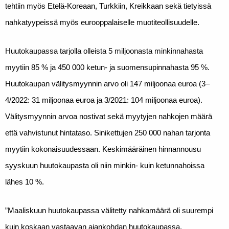
tehtiin myös Etelä-Koreaan, Turkkiin, Kreikkaan sekä tietyissä
nahkatyypeissä myös eurooppalaiselle muotiteollisuudelle.
Huutokaupassa tarjolla olleista 5 miljoonasta minkinnahasta
myytiin
85 % ja 450 000 ketun- ja suomensupinnahasta 95 %.
Huutokaupan välitysmyynnin arvo oli 147
miljoonaa euroa (3–
4/2022: 31 miljoonaa euroa ja 3/2021: 104 miljoonaa euroa).
Välitysmyynnin arvoa nostivat sekä myytyjen nahkojen määrä
että vahvistunut hintataso. Sinikettujen 250 000 nahan tarjonta
myytiin kokonaisuudessaan. Keskimääräinen hinnannousu
syyskuun huutokaupasta oli niin minkin- kuin ketunnahoissa
lähes 10 %.
”Maaliskuun huutokaupassa välitetty nahkamäärä oli suurempi
kuin koskaan vastaavan ajankohdan huutokaupassa.