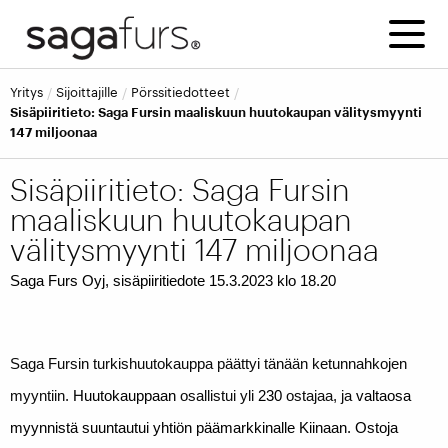
Yritys
Sijoittajille
Pörssitiedotteet
Sisäpiiritieto: Saga Fursin maaliskuun huutokaupan välitysmyynti
147 miljoonaa
Sisäpiiritieto: Saga Fursin
maaliskuun huutokaupan
välitysmyynti 147 miljoonaa
Saga Furs Oyj, sisäpiiritiedote 15.3.2023 klo 18.20
Saga Fursin turkishuutokauppa päättyi tänään ketunnahkojen
myyntiin.
Huutokauppaan
osallistui yli
230
ostajaa, ja
valtaosa
myynnistä suuntautui yhtiön päämarkkinalle Kiinaan. Ostoja