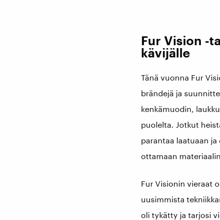
Fur Vision -t
kävijälle
Tänä vuonna Fur Visio
brändejä ja suunnitte
kenkämuodin, laukkuj
puolelta. Jotkut heis
parantaa laatuaan ja 
ottamaan materiaalin 
Fur Visionin vieraat 
uusimmista tekniikkan
oli tykätty ja tarjosi 