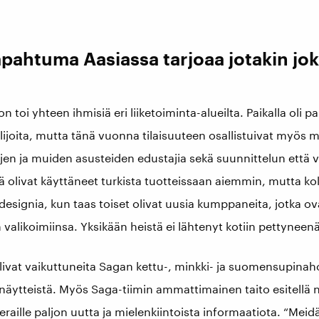
apahtuma Aasiassa tarjoaa jotakin jok
n toi yhteen ihmisiä eri liiketoiminta-alueilta. Paikalla oli 
lijoita, mutta tänä vuonna tilaisuuteen osallistuivat myös
en ja muiden asusteiden edustajia sekä suunnittelun että 
tä olivat käyttäneet turkista tuotteissaan aiemmin, mutta kok
designia, kun taas toiset olivat uusia kumppaneita, jotka ov
valikoimiinsa. Yksikään heistä ei lähtenyt kotiin pettyneenä
olivat vaikuttuneita Sagan kettu-, minkki- ja suomensupinah
äytteistä. Myös Saga-tiimin ammattimainen taito esitellä na
vieraille paljon uutta ja mielenkiintoista informaatiota. “Meidä