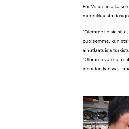
Fur Visioniin aikaise
muodikkaasta designi
“Olemme iloisia siitä
puoleemme, kun etsivä
ainutlaatuisia turkis
“Olemme varmoja siit
ideoiden kanssa, ila