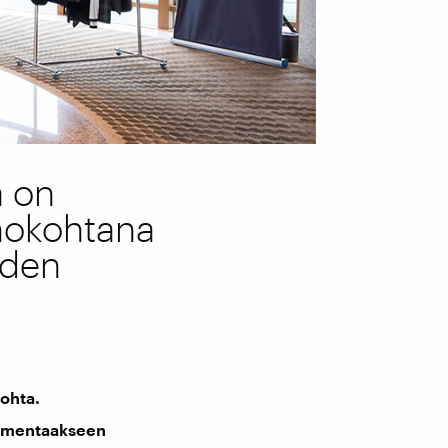
a on
hokohtana
iden
ohta.
 ammentaakseen