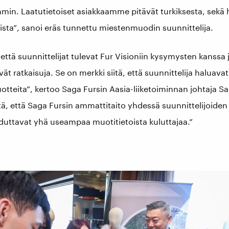
mmin. Laatutietoiset asiakkaamme pitävät turkiksesta, sekä 
sta”, sanoi eräs tunnettu miestenmuodin suunnittelija.
, että suunnittelijat tulevat Fur Visioniin kysymysten kanss
t ratkaisuja. Se on merkki siitä, että suunnittelija haluavat
tuotteita”, kertoo Saga Fursin Aasia-liiketoiminnan johtaja 
ä, että Saga Fursin ammattitaito yhdessä suunnittelijoide
hduttavat yhä useampaa muotitietoista kuluttajaa.”