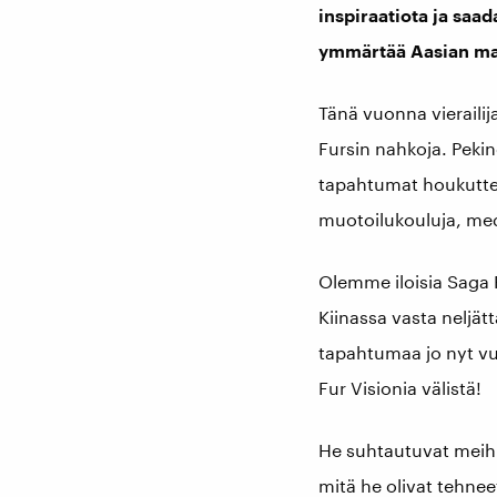
inspiraatiota ja saa
ymmärtää Aasian mark
Tänä vuonna vieraili
Fursin nahkoja. Pekin
tapahtumat houkutteliv
muotoilukouluja, medi
Olemme iloisia Saga Fur
Kiinassa vasta neljätt
tapahtumaa jo nyt vu
Fur Visionia välistä!
He suhtautuvat meihi
mitä he olivat tehnee