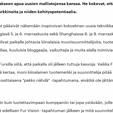
dakseen apua uusien mallistojensa kanssa. He kokevat, ett
kinoita ja niiden kehityspotentiaalia.
jat pääsivät näkemään inspiroivan kokoelman uusia tekniikka
gissä 5. ja 6. marraskuuta sekä Shanghaissa 8. ja 9. marrask
at paikalle johtavia kiinalaisia ​​muotisuunnittelijoita, tuo
aa, kuuluisia bloggaajia, vaikuttajia ja muita alalla toimiv
silla siitä, että paikalla oli jälleen tuttuja kasvoja. Vaikka F
ä kertaa, moni kiinalainen tuotemerkki ja suunnittelija pitää 
osittaisena “pakko nähdä” -tapahtumana, eivätkä ole jättän
n kuin luotettavimpaan kumppaniin tai jopa ystävään, jolle
t edellisen Fur Vision -tapahtuman jälkeen ja mitä suunnitel