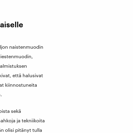
aiselle
paljon naistenmuodin
 miestenmuodin,
valmistuksen
ivat, että halusivat
at kiinnostuneita
.
oista sekä
hkoja ja tekniikoita
n olisi pitänyt tulla