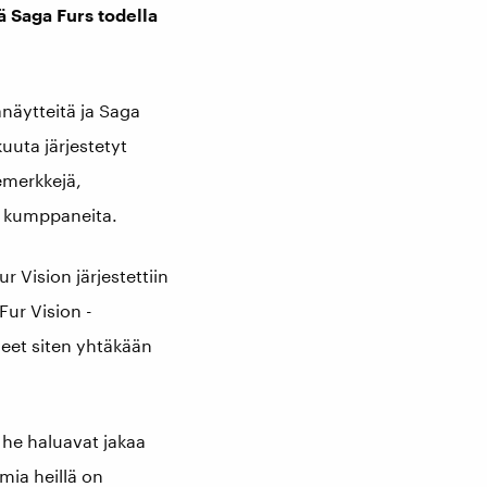
ä Saga Furs todella
näytteitä ja Saga
uuta järjestetyt
temerkkejä,
ia kumppaneita.
ur Vision järjestettiin
Fur Vision -
eet siten yhtäkään
 he haluavat jakaa
mia heillä on