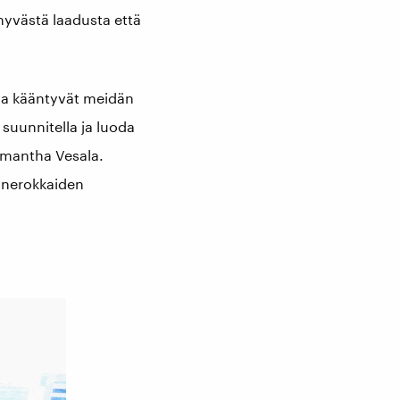
hyvästä laadusta että
a ja kääntyvät meidän
 suunnitella ja luoda
Samantha Vesala.
n nerokkaiden