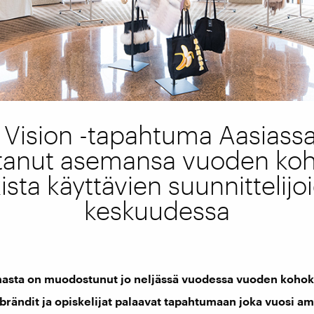
 Vision -tapahtuma Aasiass
ttanut asemansa vuoden ko
kista käyttävien suunnittelijo
keskuudessa
masta on muodostunut jo neljässä vuodessa vuoden kohok
 brändit ja opiskelijat palaavat tapahtumaan joka vuosi