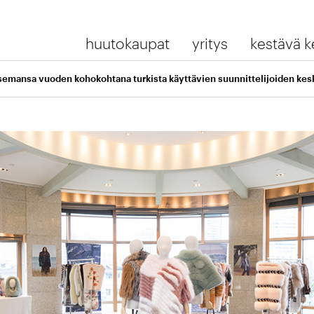
huutokaupat
yritys
kestävä k
asemansa vuoden kohokohtana turkista käyttävien suunnittelijoiden ke