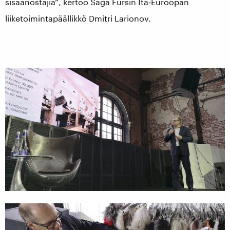
sisäänostajia”, kertoo Saga Fursin Itä‑Euroopan
liiketoimintapäällikkö Dmitri Larionov.