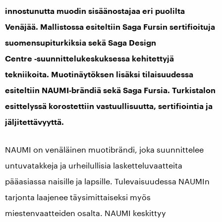
innostunutta muodin sisäänostajaa eri puolilta
Venäjää. Mallistossa esiteltiin Saga Fursin sertifioituja
suomensupiturkiksia sekä Saga Design
Centre ‑suunnittelukeskuksessa kehitettyjä
tekniikoita. Muotinäytöksen lisäksi tilaisuudessa
esiteltiin NAUMI‑brändiä sekä Saga Fursia. Turkistalon
esittelyssä korostettiin vastuullisuutta, sertifiointia ja
jäljitettävyyttä.
NAUMI on venäläinen muotibrändi, joka suunnittelee
untuvatakkeja ja urheilullisia lasketteluvaatteita
pääasiassa naisille ja lapsille. Tulevaisuudessa NAUMIn
tarjonta laajenee täysimittaiseksi myös
miestenvaatteiden osalta. NAUMI keskittyy