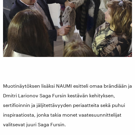
Muotinäytöksen lisäksi NAUMI esitteli omaa brändiään ja
Dmitri Larionov Saga Fursin kestävän kehityksen,
sertifioinnin ja jäljitettävyyden periaatteita sekä puhui
inspiraatiosta, jonka takia monet vaatesuunnittelijat
valitsevat juuri Saga Fursin.