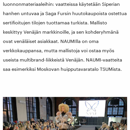
luonnonmateriaaleihin: vaatteissa käytetään Siperian
hanhen untuvaa ja Saga Fursin huutokaupoista ostettua
sertifioitujen tilojen tuottamaa turkista. Mallisto
keskittyy Venäjän markkinoille, ja sen kohderyhmänä
ovat venäläiset asiakkaat. NAUMIlla on oma
verkkokauppansa, mutta mallistoja voi ostaa myös
useista multibrand-liikkeistä Venäjän. NAUMI‑vaatteita
saa esimerkiksi Moskovan huipputavaratalo TSUMista.