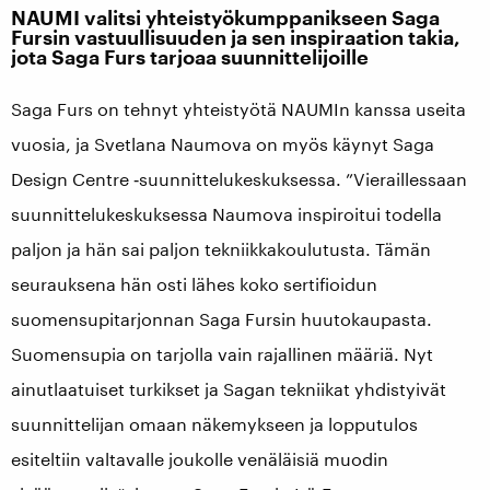
NAUMI valitsi yhteistyökumppanikseen Saga
Fursin vastuullisuuden ja sen inspiraation takia,
jota Saga Furs tarjoaa suunnittelijoille
Saga Furs on tehnyt yhteistyötä NAUMIn kanssa useita
vuosia, ja Svetlana Naumova on myös käynyt Saga
Design Centre ‑suunnittelukeskuksessa. ”Vieraillessaan
suunnittelukeskuksessa Naumova inspiroitui todella
paljon ja hän sai paljon tekniikkakoulutusta. Tämän
seurauksena hän osti lähes koko sertifioidun
suomensupitarjonnan Saga Fursin huutokaupasta.
Suomensupia on tarjolla vain rajallinen määriä. Nyt
ainutlaatuiset turkikset ja Sagan tekniikat yhdistyivät
suunnittelijan omaan näkemykseen ja lopputulos
esiteltiin valtavalle joukolle venäläisiä muodin