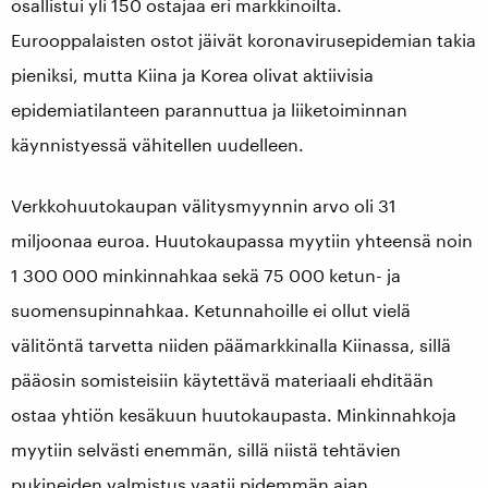
osallistui yli 150 ostajaa eri markkinoilta.
Eurooppalaisten ostot jäivät koronavirusepidemian takia
pieniksi, mutta Kiina ja Korea olivat aktiivisia
epidemiatilanteen parannuttua ja liiketoiminnan
käynnistyessä vähitellen uudelleen.
Verkkohuutokaupan välitysmyynnin arvo oli 31
miljoonaa euroa. Huutokaupassa myytiin yhteensä noin
1 300 000 minkinnahkaa sekä 75 000 ketun- ja
suomensupinnahkaa. Ketunnahoille ei ollut vielä
välitöntä tarvetta niiden päämarkkinalla Kiinassa, sillä
pääosin somisteisiin käytettävä materiaali ehditään
ostaa yhtiön kesäkuun huutokaupasta. Minkinnahkoja
myytiin selvästi enemmän, sillä niistä tehtävien
pukineiden valmistus vaatii pidemmän ajan.