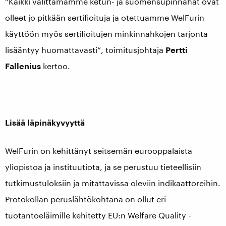
”Kaikki välittämämme ketun- ja suomensupinnahat ovat
olleet jo pitkään sertifioituja ja otettuamme WelFurin
käyttöön myös sertifioitujen minkinnahkojen tarjonta
lisääntyy huomattavasti”, toimitusjohtaja
Pertti
Fallenius
kertoo.
Lisää läpinäkyvyyttä
WelFurin on kehittänyt seitsemän eurooppalaista
yliopistoa ja instituutiota, ja se perustuu tieteellisiin
tutkimustuloksiin ja mitattavissa oleviin indikaattoreihin.
Protokollan peruslähtökohtana on ollut eri
tuotantoeläimille kehitetty EU:n Welfare Quality
-