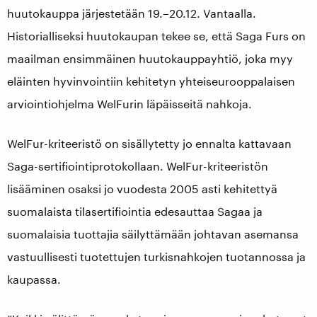
huutokauppa järjestetään 19.–20.12. Vantaalla.
Historialliseksi huutokaupan tekee se, että Saga Furs on
maailman ensimmäinen huutokauppayhtiö, joka myy
eläinten hyvinvointiin kehitetyn yhteiseurooppalaisen
arviointiohjelma WelFurin läpäisseitä nahkoja.
WelFur-kriteeristö on sisällytetty jo ennalta kattavaan
Saga-sertifiointiprotokollaan. WelFur-kriteeristön
lisääminen osaksi jo vuodesta 2005 asti kehitettyä
suomalaista tilasertifiointia edesauttaa Sagaa ja
suomalaisia tuottajia säilyttämään johtavan asemansa
vastuullisesti tuotettujen turkisnahkojen tuotannossa ja
kaupassa.