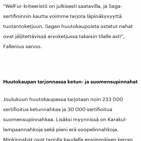
“WelFur-kriteeristö on julkisesti saatavilla, ja Saga-
sertifioinnin kautta voimme tarjota läpinäkyvyyttä
tuotantoketjuun. Sagan huutokaupoista ostetut nahat
ovat jäljitettävissä arvoketjussa takaisin tilalle asti”,
Fallenius sanoo.
Huutokaupan tarjonnassa ketun- ja suomensupinnahat
Joulukuun huutokaupassa tarjotaan noin 233 000
sertifioitua ketunnahkaa ja 30 000 sertifioitua
suomensupinnahkaa. Lisäksi myynnissä on Karakul-
lampaannahkoja sekä pieni erä soopelinnahkoja.
Minkinnahat ovat tarjolla kaudella ensimmäisen kerran