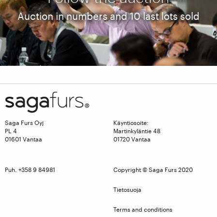
Auction in numbers and 10 last lots sold
Live video from the auction
Follow the auction via live video stream
Saga Furs Oyj
Käyntiosoite:
PL 4
Martinkyläntie 48
01601 Vantaa
01720 Vantaa
Puh. +358 9 84981
Copyright © Saga Furs 2020
Tietosuoja
Terms and conditions