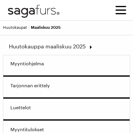
huutokaupat
Maaliskuu 2025
Huutokauppa maaliskuu 2025
Syyskuu 2026
Myyntiohjelma
Kesäkuu 2026
Maaliskuu 2026
Joulukuu 2025
Tarjonnan erittely
Syyskuu 2025
Näytä vanhemmat huutokaupat
Luettelot
Myyntitulokset