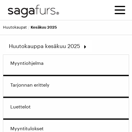
huutokaupat
Kesäkuu 2025
Huutokauppa kesäkuu 2025
Syyskuu 2026
Myyntiohjelma
Kesäkuu 2026
Maaliskuu 2026
Joulukuu 2025
Tarjonnan erittely
Syyskuu 2025
Näytä vanhemmat huutokaupat
Luettelot
Myyntitulokset