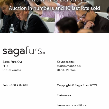
Auction in numbers and 10 last lots sold
Live video from the auction
Follow the auction via live video stream
Saga Furs Oyj
Käyntiosoite:
PL 4
Martinkyläntie 48
01601 Vantaa
01720 Vantaa
Puh. +358 9 84981
Copyright © Saga Furs 2020
Tietosuoja
Terms and conditions