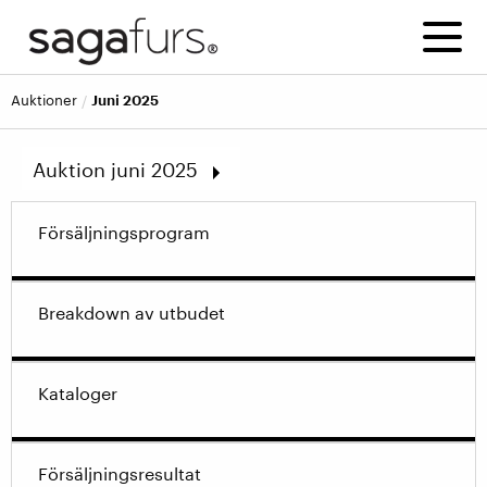
auktioner
Juni 2025
Auktion juni 2025
September 2026
Försäljningsprogram
Juni 2026
Mars 2026
December 2025
Breakdown av utbudet
September 2025
Alla auktioner
Kataloger
Försäljningsresultat