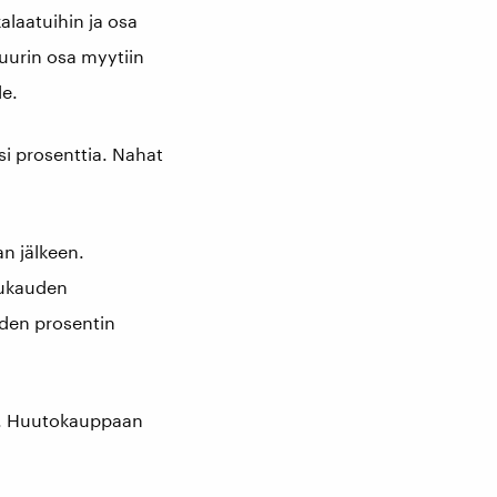
alaatuihin ja osa
suurin osa myytiin
le.
si prosenttia. Nahat
n jälkeen.
pukauden
iden prosentin
ka. Huutokauppaan