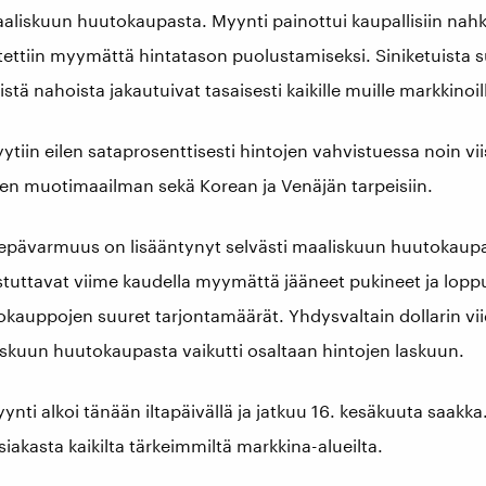
aliskuun huutokaupasta. Myynti painottui kaupallisiin nahk
tettiin myymättä hintatason puolustamiseksi. Siniketuista 
tä nahoista jakautuivat tasaisesti kaikille muille markkinoil
in eilen sataprosenttisesti hintojen vahvistuessa noin vii
en muotimaailman sekä Korean ja Venäjän tarpeisiin.
epävarmuus on lisääntynyt selvästi maaliskuun huutokaupa
tuttavat viime kaudella myymättä jääneet pukineet ja lop
okauppojen suuret tarjontamäärät. Yhdysvaltain dollarin vi
kuun huutokaupasta vaikutti osaltaan hintojen laskuun.
ynti alkoi tänään iltapäivällä ja jatkuu 16. kesäkuuta saak
siakasta kaikilta tärkeimmiltä markkina-alueilta.