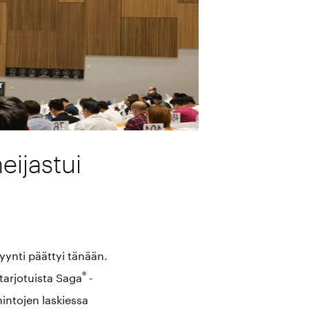
ijastui
ynti päättyi tänään.
®
tarjotuista Saga
-
hintojen laskiessa