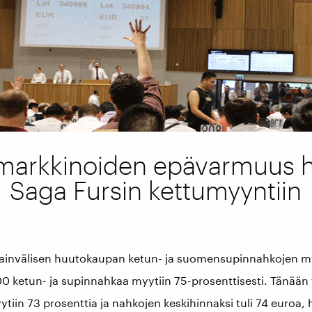
 markkinoiden epävarmuus he
Saga Fursin kettumyyntiin
sainvälisen huutokaupan ketun- ja suomensupinnahkojen my
ketun- ja supinnahkaa myytiin 75-prosenttisesti. Tänään 
tiin 73 prosenttia ja nahkojen keskihinnaksi tuli 74 euroa, 