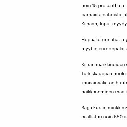
noin 15 prosenttia ma
parhaista nahoista jä
Kiinaan, loput myydyis
Hopeaketunnahat myyti
myytiin eurooppalais
Kiinan markkinoiden 
Turkiskauppaa huoles
kansainvälisten huut
heikkeneminen maalis
Saga Fursin minkkimy
osallistuu noin 550 a