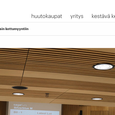
huutokaupat
yritys
kestävä k
sin kettumyyntiin