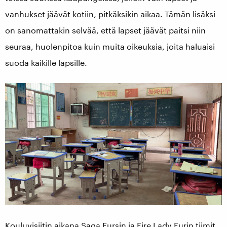
vanhukset jäävät kotiin, pitkäksikin aikaa. Tämän lisäksi
on sanomattakin selvää, että lapset jäävät paitsi niin
seuraa, huolenpitoa kuin muita oikeuksia, joita haluaisi
suoda kaikille lapsille.
Kouluvisiitin aikana Saga Fursin ja Fire Lady Furin tiimit