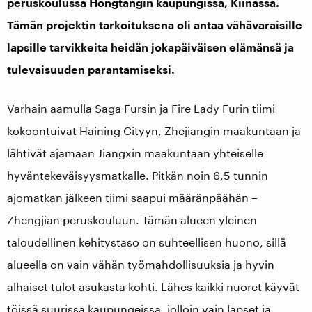
peruskoulussa Hongtangin kaupungissa, Kiinassa.
Tämän projektin tarkoituksena oli antaa vähävaraisille
lapsille tarvikkeita heidän jokapäiväisen elämänsä ja
tulevaisuuden parantamiseksi.
Varhain aamulla Saga Fursin ja Fire Lady Furin tiimi
kokoontuivat Haining Cityyn, Zhejiangin maakuntaan ja
lähtivät ajamaan Jiangxin maakuntaan yhteiselle
hyväntekeväisyysmatkalle. Pitkän noin 6,5 tunnin
ajomatkan jälkeen tiimi saapui määränpäähän –
Zhengjian peruskouluun. Tämän alueen yleinen
taloudellinen kehitystaso on suhteellisen huono, sillä
alueella on vain vähän työmahdollisuuksia ja hyvin
alhaiset tulot asukasta kohti. Lähes kaikki nuoret käyvät
töissä suurissa kaupungeissa, jolloin vain lapset ja