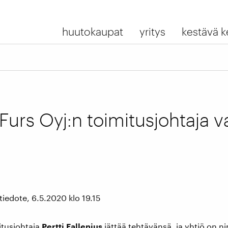
huutokaupat
yritys
kestävä k
Furs Oyj:n toimitusjohtaja v
tiedote, 6.5.2020 klo 19.15
itusjohtaja
Pertti Fallenius
jättää tehtävänsä, ja yhtiö on n