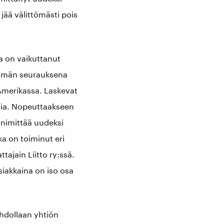
jää välittömästi pois
a on vaikuttanut
 Tämän seurauksena
Amerikassa. Laskevat
sia. Nopeuttaakseen
 nimittää uudeksi
ka on toiminut eri
ajain Liitto ry:ssä.
siakkaina on iso osa
ohdollaan yhtiön