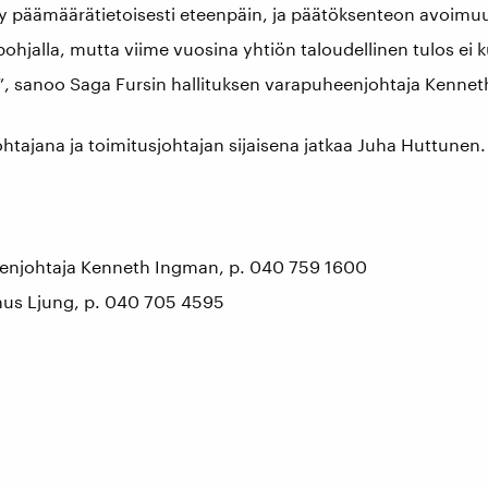
ty päämäärätietoisesti eteenpäin, ja päätöksenteon avoimuut
pohjalla, mutta viime vuosina yhtiön taloudellinen tulos ei k
, sanoo Saga Fursin hallituksen varapuheenjohtaja Kenne
htajana ja toimitusjohtajan sijaisena jatkaa Juha Huttunen.
eenjohtaja Kenneth Ingman, p. 040 759 1600
nus Ljung, p. 040 705 4595