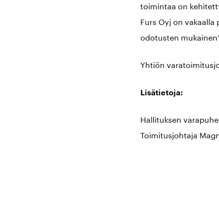
toimintaa on kehitet
Furs Oyj on vakaalla 
odotusten mukainen”
Yhtiön varatoimitusjo
Lisätietoja:
Hallituksen varapuh
Toimitusjohtaja Mag