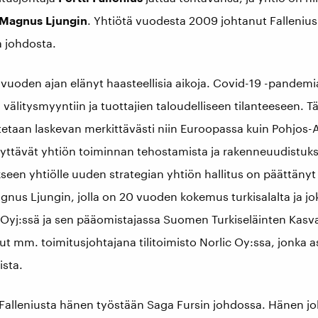
Magnus Ljungin
. Yhtiötä vuodesta 2009 johtanut Fallenius 
a johdosta.
 vuoden ajan elänyt haasteellisia aikoja. Covid-19 -pandemi
 välitysmyyntiin ja tuottajien taloudelliseen tilanteeseen.
etaan laskevan merkittävästi niin Euroopassa kuin Pohjos-
yttävät yhtiön toiminnan tehostamista ja rakenneuudistuk
kseen yhtiölle uuden strategian yhtiön hallitus on päättänyt
gnus Ljungin, jolla on 20 vuoden kokemus turkisalalta ja jo
Oyj:ssä ja sen pääomistajassa Suomen Turkiseläinten Kasvatt
ut mm. toimitusjohtajana tilitoimisto Norlic Oy:ssa, jonka a
ista.
i Falleniusta hänen työstään Saga Fursin johdossa. Hänen j