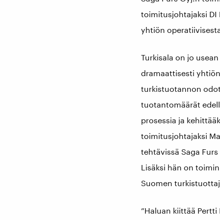
toimitusjohtajaksi DI
yhtiön operatiivisest
Turkisala on jo usean
dramaattisesti yhtiön
turkistuotannon odot
tuotantomäärät edell
prosessia ja kehittää
toimitusjohtajaksi Ma
tehtävissä Saga Furs 
Lisäksi hän on toimin
Suomen turkistuottaj
”Haluan kiittää Pertt