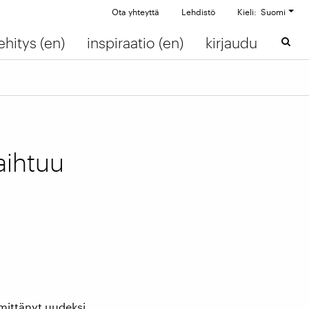
Ota yhteyttä
Lehdistö
Kieli: Suomi
ehitys (en)
inspiraatio (en)
kirjaudu
aihtuu
imittänyt uudeksi