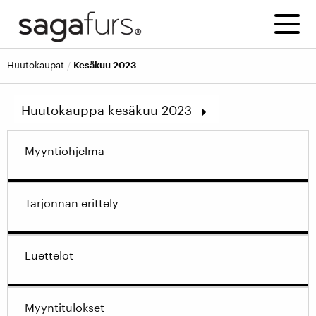
huutokaupat
Kesäkuu 2023
Huutokauppa kesäkuu 2023
Syyskuu 2026
Myyntiohjelma
Kesäkuu 2026
Maaliskuu 2026
Joulukuu 2025
Tarjonnan erittely
Syyskuu 2025
Näytä vanhemmat huutokaupat
Luettelot
Myyntitulokset