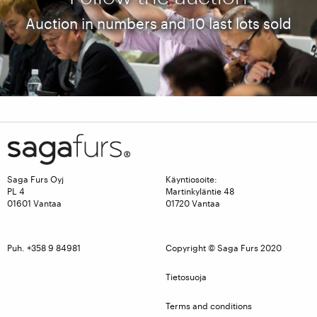
Auction in numbers and 10 last lots sold
Live video from the auction
Follow the auction via live video stream
Saga Furs Oyj
Käyntiosoite:
PL 4
Martinkyläntie 48
01601 Vantaa
01720 Vantaa
Puh. +358 9 84981
Copyright © Saga Furs 2020
Tietosuoja
Terms and conditions