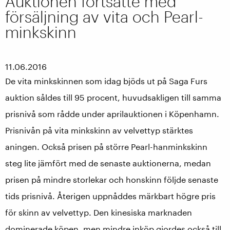
Auktionen fortsatte med
försäljning av vita och Pearl-
minkskinn
11.06.2016
De vita minkskinnen som idag bjöds ut på Saga Furs
auktion såldes till 95 procent, huvudsakligen till samma
prisnivå som rådde under aprilauktionen i Köpenhamn.
Prisnivån på vita minkskinn av velvettyp stärktes
aningen. Också prisen på större Pearl-hanminkskinn
steg lite jämfört med de senaste auktionerna, medan
prisen på mindre storlekar och honskinn följde senaste
tids prisnivå. Återigen uppnåddes märkbart högre pris
för skinn av velvettyp. Den kinesiska marknaden
dominerade köpen, men mindre inköp gjordes också till