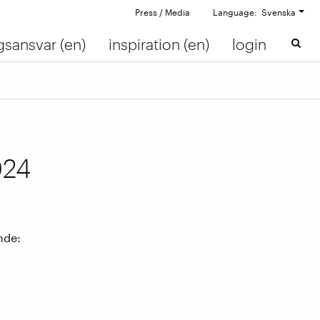
Press / Media
Language: Svenska
gsansvar (en)
inspiration (en)
login
024
nde: