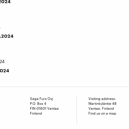
.2024
4
5.2024
24
2024
Saga Furs Oyj
Visiting address:
P.O. Box 4
Martinkyläntie 48
FIN-01601 Vantaa
Vantaa, Finland
Finland
Find us on a map