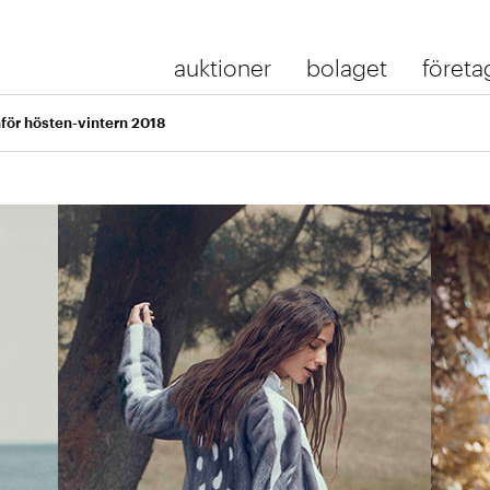
auktioner
bolaget
företa
nför hösten-vintern 2018