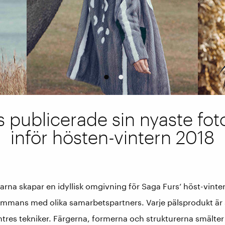
1
2
s publicerade sin nyaste fo
inför hösten-vintern 2018
arna skapar en idyllisk omgivning för Saga Furs’ höst-vint
ammans med olika samarbetspartners. Varje pälsprodukt är stil
tres tekniker. Färgerna, formerna och strukturerna smälter